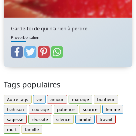
Garde-toi de qui n'a rien à perdre.
Proverbe italien
Tags populaires
Autre tags
vie
amour
mariage
bonheur
trahison
courage
patience
sourire
femme
sagesse
réussite
silence
amitié
travail
mort
famille