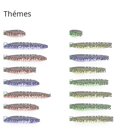
Thémes
Autres
Proverbes
thèmes
populaires
Proverbe
Proverbe
Français
chinois
Proverbe
Proverbe
africain
arabe
Proverbe
Proverbe
vie
latin
Proverbes
Proverbe
ete
russe
Proverbe
Proverbe
espagnol
anglais
Proverbe
Proverbe
turc
danois
Proverbe
Proverbes
grec
famille