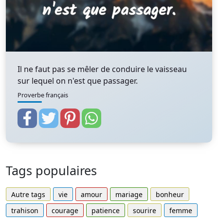
Il ne faut pas se mêler de conduire le vaisseau
sur lequel on n'est que passager.
Proverbe français
Tags populaires
Autre tags
vie
amour
mariage
bonheur
trahison
courage
patience
sourire
femme