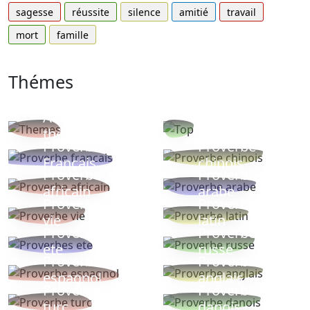
sagesse
réussite
silence
amitié
travail
mort
famille
Thémes
Autres
Proverbes
thèmes
populaires
Proverbe
Proverbe
Français
chinois
Proverbe
Proverbe
africain
arabe
Proverbe
Proverbe
vie
latin
Proverbes
Proverbe
ete
russe
Proverbe
Proverbe
espagnol
anglais
Proverbe
Proverbe
turc
danois