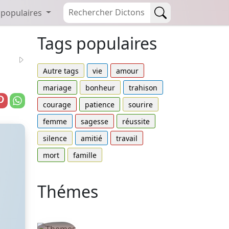
 populaires
Tags populaires
Autre tags
vie
amour
mariage
bonheur
trahison
courage
patience
sourire
femme
sagesse
réussite
silence
amitié
travail
mort
famille
Thémes
Autres