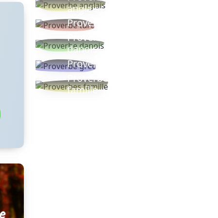
anglais
Proverbe turc
Proverbe
danois
Proverbe grec
Proverbes
famille