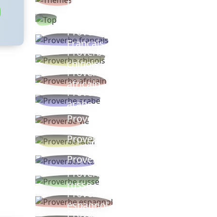
thèmes
Proverbes
populaires
Proverbe
Français
Proverbe
chinois
Proverbe
africain
Proverbe
arabe
Proverbe vie
Proverbe latin
Proverbes ete
Proverbe
russe
Proverbe
espagnol
Proverbe