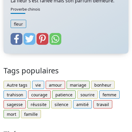
La fleur s'est fanée mais son parfum demeure.
Proverbe chinois
fleur
Tags populaires
Autre tags
vie
amour
mariage
bonheur
trahison
courage
patience
sourire
femme
sagesse
réussite
silence
amitié
travail
mort
famille