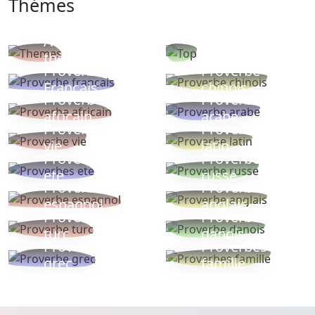
Thémes
Autres
Proverbes
thèmes
populaires
Proverbe
Proverbe
Français
chinois
Proverbe
Proverbe
africain
arabe
Proverbe
Proverbe
vie
latin
Proverbes
Proverbe
ete
russe
Proverbe
Proverbe
espagnol
anglais
Proverbe
Proverbe
turc
danois
Proverbe
Proverbes
grec
famille