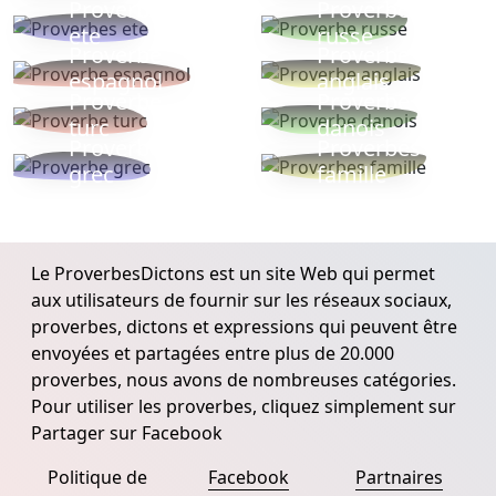
Proverbes
Proverbe
ete
russe
Proverbe
Proverbe
espagnol
anglais
Proverbe
Proverbe
turc
danois
Proverbe
Proverbes
grec
famille
Le ProverbesDictons est un site Web qui permet
aux utilisateurs de fournir sur les réseaux sociaux,
proverbes, dictons et expressions qui peuvent être
envoyées et partagées entre plus de 20.000
proverbes, nous avons de nombreuses catégories.
Pour utiliser les proverbes, cliquez simplement sur
Partager sur Facebook
Politique de
Facebook
Partnaires