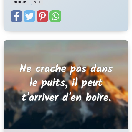
amitié
vin