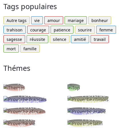
Tags populaires
Autre tags
vie
amour
mariage
bonheur
trahison
courage
patience
sourire
femme
sagesse
réussite
silence
amitié
travail
mort
famille
Thémes
Autres
Proverbes
thèmes
populaires
Proverbe
Proverbe
Français
chinois
Proverbe
Proverbe
africain
arabe
Proverbe
Proverbe
vie
latin