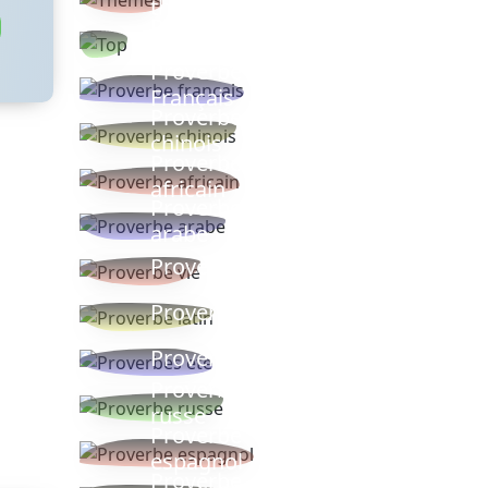
thèmes
Proverbes
populaires
Proverbe
Français
Proverbe
chinois
Proverbe
africain
Proverbe
arabe
Proverbe vie
Proverbe latin
Proverbes ete
Proverbe
russe
Proverbe
espagnol
Proverbe