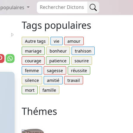
 populaires
Tags populaires
Autre tags
vie
amour
mariage
bonheur
trahison
courage
patience
sourire
femme
sagesse
réussite
silence
amitié
travail
mort
famille
Thémes
Autres