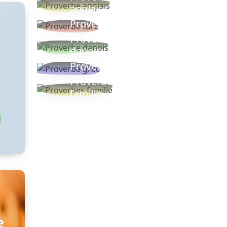
anglais
Proverbe turc
Proverbe
danois
Proverbe grec
Proverbes
famille