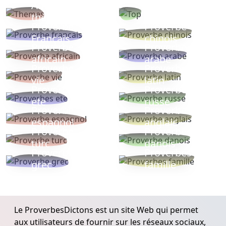
Autres
Proverbes
thèmes
populaires
Proverbe
Proverbe
Français
chinois
Proverbe
Proverbe
africain
arabe
Proverbe
Proverbe
vie
latin
Proverbes
Proverbe
ete
russe
Proverbe
Proverbe
espagnol
anglais
Proverbe
Proverbe
turc
danois
Proverbe
Proverbes
grec
famille
Le ProverbesDictons est un site Web qui permet
aux utilisateurs de fournir sur les réseaux sociaux,