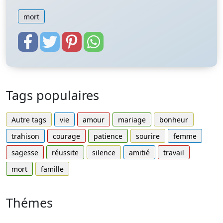
mort
Tags populaires
Autre tags
vie
amour
mariage
bonheur
trahison
courage
patience
sourire
femme
sagesse
réussite
silence
amitié
travail
mort
famille
Thémes