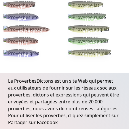
Proverbe
Proverbe
vie
latin
Proverbes
Proverbe
ete
russe
Proverbe
Proverbe
espagnol
anglais
Proverbe
Proverbe
turc
danois
Proverbe
Proverbes
grec
famille
Le ProverbesDictons est un site Web qui permet
aux utilisateurs de fournir sur les réseaux sociaux,
proverbes, dictons et expressions qui peuvent être
envoyées et partagées entre plus de 20.000
proverbes, nous avons de nombreuses catégories.
Pour utiliser les proverbes, cliquez simplement sur
Partager sur Facebook