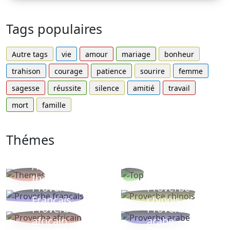
Tags populaires
Autre tags
vie
amour
mariage
bonheur
trahison
courage
patience
sourire
femme
sagesse
réussite
silence
amitié
travail
mort
famille
Thémes
Autres
Proverbes
thèmes
populaires
Proverbe
Proverbe
Français
chinois
Proverbe
Proverbe
africain
arabe