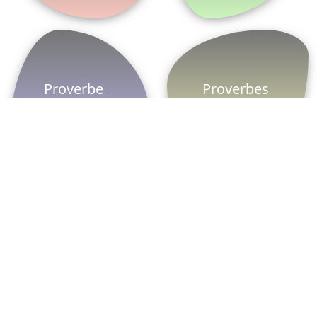
Proverbe
Proverbes
grec
famille
Le ProverbesDictons est un site Web qui permet
aux utilisateurs de fournir sur les réseaux sociaux,
proverbes, dictons et expressions qui peuvent être
envoyées et partagées entre plus de 20.000
proverbes, nous avons de nombreuses catégories.
Pour utiliser les proverbes, cliquez simplement sur