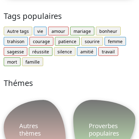
Tags populaires
Autre tags
vie
amour
mariage
bonheur
trahison
courage
patience
sourire
femme
sagesse
réussite
silence
amitié
travail
mort
famille
Thémes
Autres
Proverbes
thèmes
populaires