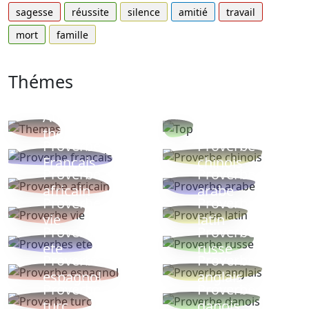
sagesse
réussite
silence
amitié
travail
mort
famille
Thémes
Autres
Proverbes
thèmes
populaires
Proverbe
Proverbe
Français
chinois
Proverbe
Proverbe
africain
arabe
Proverbe
Proverbe
vie
latin
Proverbes
Proverbe
ete
russe
Proverbe
Proverbe
espagnol
anglais
Proverbe
Proverbe
turc
danois