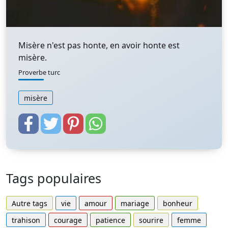
Misère n'est pas honte, en avoir honte est
misère.
Proverbe turc
misère
Tags populaires
Autre tags
vie
amour
mariage
bonheur
trahison
courage
patience
sourire
femme