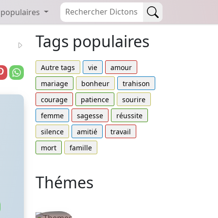
 populaires
Tags populaires
Autre tags
vie
amour
mariage
bonheur
trahison
courage
patience
sourire
femme
sagesse
réussite
silence
amitié
travail
mort
famille
Thémes
Autres