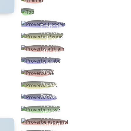
thèmes
Proverbes
populaires
Proverbe
Français
Proverbe
chinois
Proverbe
africain
Proverbe
arabe
Proverbe vie
Proverbe latin
Proverbes ete
Proverbe
russe
Proverbe
espagnol
Proverbe