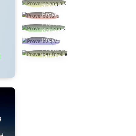
anglais
Proverbe turc
Proverbe
danois
Proverbe grec
Proverbes
famille