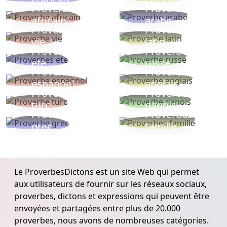
Proverbe
Proverbe
africain
arabe
Proverbe
Proverbe
vie
latin
Proverbes
Proverbe
ete
russe
Proverbe
Proverbe
espagnol
anglais
Proverbe
Proverbe
turc
danois
Proverbe
Proverbes
grec
famille
Le ProverbesDictons est un site Web qui permet
aux utilisateurs de fournir sur les réseaux sociaux,
proverbes, dictons et expressions qui peuvent être
envoyées et partagées entre plus de 20.000
proverbes, nous avons de nombreuses catégories.