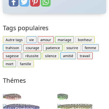
Tags populaires
Autre tags
vie
amour
mariage
bonheur
trahison
courage
patience
sourire
femme
sagesse
réussite
silence
amitié
travail
mort
famille
Thémes
Autres
Proverbes
thèmes
populaires
Proverbe
Proverbe
Français
chinois