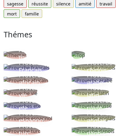
sagesse
réussite
silence
amitié
travail
mort
famille
Thémes
Autres
Proverbes
thèmes
populaires
Proverbe
Proverbe
Français
chinois
Proverbe
Proverbe
africain
arabe
Proverbe
Proverbe
vie
latin
Proverbes
Proverbe
ete
russe
Proverbe
Proverbe
espagnol
anglais
Proverbe
Proverbe
turc
danois