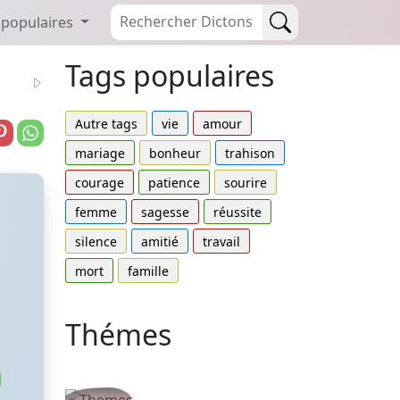
 populaires
Tags populaires
Autre tags
vie
amour
mariage
bonheur
trahison
courage
patience
sourire
femme
sagesse
réussite
silence
amitié
travail
mort
famille
Thémes
Autres