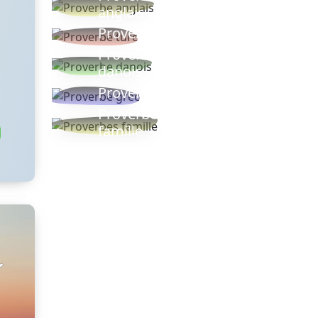
anglais
Proverbe turc
Proverbe
danois
Proverbe grec
Proverbes
famille