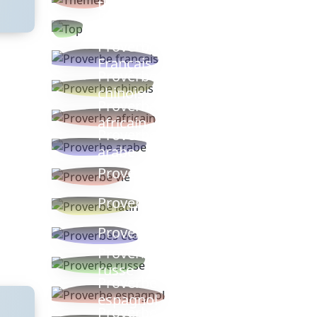
thèmes
Proverbes
populaires
Proverbe
Français
Proverbe
chinois
Proverbe
africain
Proverbe
arabe
Proverbe vie
Proverbe latin
Proverbes ete
Proverbe
russe
Proverbe
espagnol
Proverbe