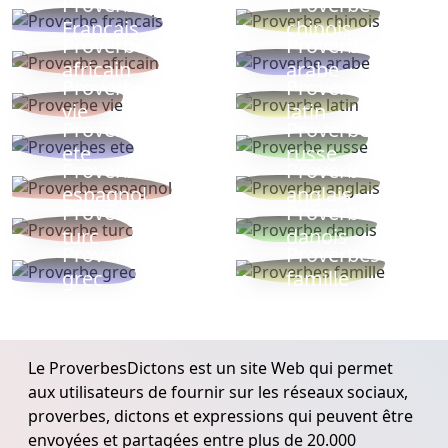
Proverbe
Proverbe
Français
chinois
Proverbe
Proverbe
africain
arabe
Proverbe
Proverbe
vie
latin
Proverbes
Proverbe
ete
russe
Proverbe
Proverbe
espagnol
anglais
Proverbe
Proverbe
turc
danois
Proverbe
Proverbes
grec
famille
Le ProverbesDictons est un site Web qui permet
aux utilisateurs de fournir sur les réseaux sociaux,
proverbes, dictons et expressions qui peuvent être
envoyées et partagées entre plus de 20.000