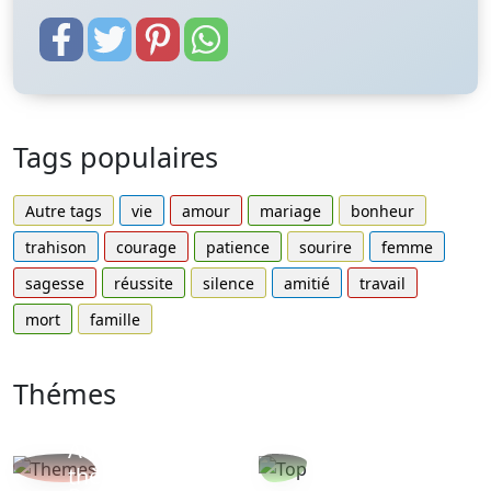
Tags populaires
Autre tags
vie
amour
mariage
bonheur
trahison
courage
patience
sourire
femme
sagesse
réussite
silence
amitié
travail
mort
famille
Thémes
Autres
Proverbes
thèmes
populaires