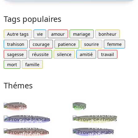
Tags populaires
Autre tags
vie
amour
mariage
bonheur
trahison
courage
patience
sourire
femme
sagesse
réussite
silence
amitié
travail
mort
famille
Thémes
Autres
Proverbes
thèmes
populaires
Proverbe
Proverbe
Français
chinois
Proverbe
Proverbe
africain
arabe