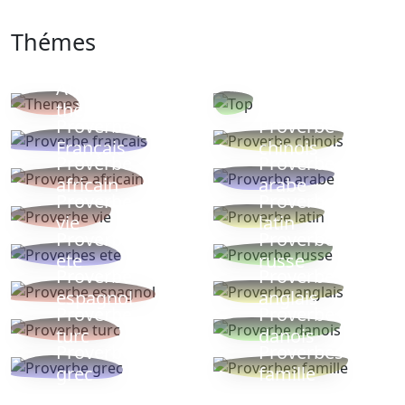
Thémes
Autres
Proverbes
thèmes
populaires
Proverbe
Proverbe
Français
chinois
Proverbe
Proverbe
africain
arabe
Proverbe
Proverbe
vie
latin
Proverbes
Proverbe
ete
russe
Proverbe
Proverbe
espagnol
anglais
Proverbe
Proverbe
turc
danois
Proverbe
Proverbes
grec
famille