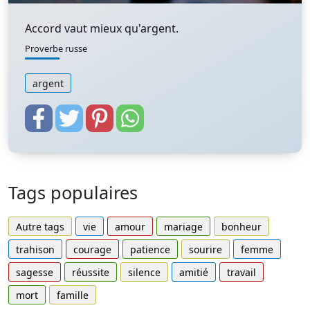
Accord vaut mieux qu'argent.
Proverbe russe
argent
Tags populaires
Autre tags
vie
amour
mariage
bonheur
trahison
courage
patience
sourire
femme
sagesse
réussite
silence
amitié
travail
mort
famille