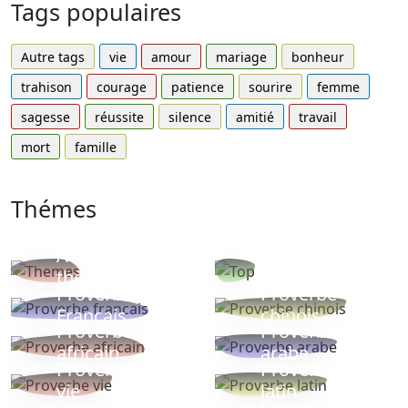
Tags populaires
Autre tags
vie
amour
mariage
bonheur
trahison
courage
patience
sourire
femme
sagesse
réussite
silence
amitié
travail
mort
famille
Thémes
Autres
Proverbes
thèmes
populaires
Proverbe
Proverbe
Français
chinois
Proverbe
Proverbe
africain
arabe
Proverbe
Proverbe
vie
latin
Proverbes
Proverbe