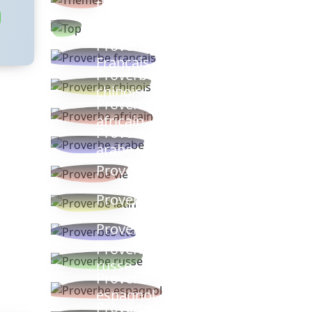
thèmes
Proverbes
populaires
Proverbe
Français
Proverbe
chinois
Proverbe
africain
Proverbe
arabe
Proverbe vie
Proverbe latin
Proverbes ete
Proverbe
russe
Proverbe
espagnol
Proverbe