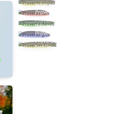
anglais
Proverbe turc
Proverbe
danois
Proverbe grec
Proverbes
famille