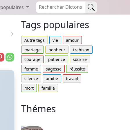
 populaires
Tags populaires
Autre tags
vie
amour
mariage
bonheur
trahison
courage
patience
sourire
femme
sagesse
réussite
silence
amitié
travail
mort
famille
Thémes
Autres