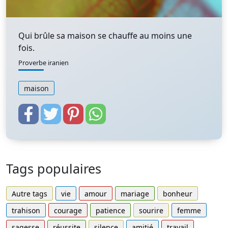
Qui brûle sa maison se chauffe au moins une
fois.
Proverbe iranien
maison
Tags populaires
Autre tags
vie
amour
mariage
bonheur
trahison
courage
patience
sourire
femme
sagesse
réussite
silence
amitié
travail