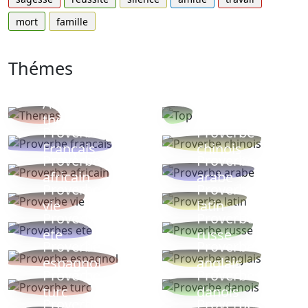
mort
famille
Thémes
Autres
Proverbes
thèmes
populaires
Proverbe
Proverbe
Français
chinois
Proverbe
Proverbe
africain
arabe
Proverbe
Proverbe
vie
latin
Proverbes
Proverbe
ete
russe
Proverbe
Proverbe
espagnol
anglais
Proverbe
Proverbe
turc
danois
Proverbe
Proverbes