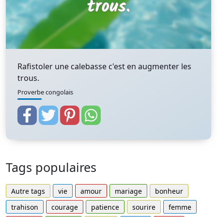
Rafistoler une calebasse c'est en augmenter les
trous.
Proverbe congolais
Tags populaires
Autre tags
vie
amour
mariage
bonheur
trahison
courage
patience
sourire
femme