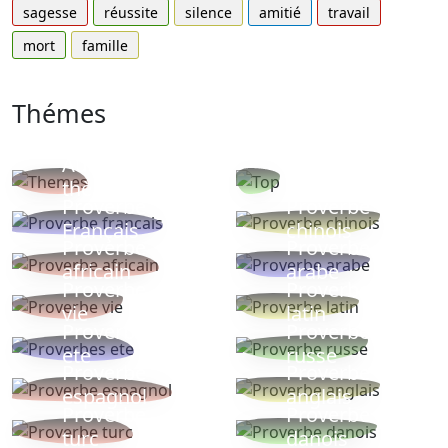
sagesse
réussite
silence
amitié
travail
mort
famille
Thémes
Autres
Proverbes
thèmes
populaires
Proverbe
Proverbe
Français
chinois
Proverbe
Proverbe
africain
arabe
Proverbe
Proverbe
vie
latin
Proverbes
Proverbe
ete
russe
Proverbe
Proverbe
espagnol
anglais
Proverbe
Proverbe
turc
danois