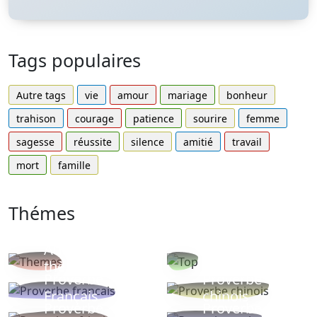
Tags populaires
Autre tags
vie
amour
mariage
bonheur
trahison
courage
patience
sourire
femme
sagesse
réussite
silence
amitié
travail
mort
famille
Thémes
Autres
Proverbes
thèmes
populaires
Proverbe
Proverbe
Français
chinois
Proverbe
Proverbe