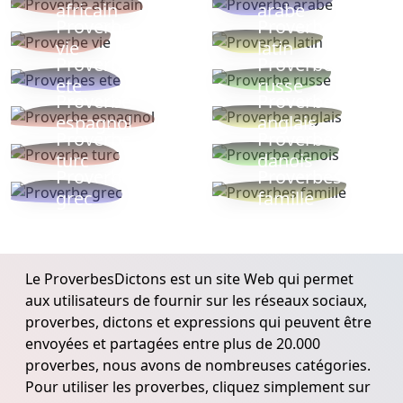
africain
arabe
Proverbe
Proverbe
vie
latin
Proverbes
Proverbe
ete
russe
Proverbe
Proverbe
espagnol
anglais
Proverbe
Proverbe
turc
danois
Proverbe
Proverbes
grec
famille
Le ProverbesDictons est un site Web qui permet
aux utilisateurs de fournir sur les réseaux sociaux,
proverbes, dictons et expressions qui peuvent être
envoyées et partagées entre plus de 20.000
proverbes, nous avons de nombreuses catégories.
Pour utiliser les proverbes, cliquez simplement sur