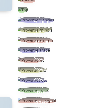
thèmes
Proverbes
populaires
Proverbe
Français
Proverbe
chinois
Proverbe
africain
Proverbe
arabe
Proverbe vie
Proverbe latin
Proverbes ete
Proverbe
russe
Proverbe
espagnol
Proverbe