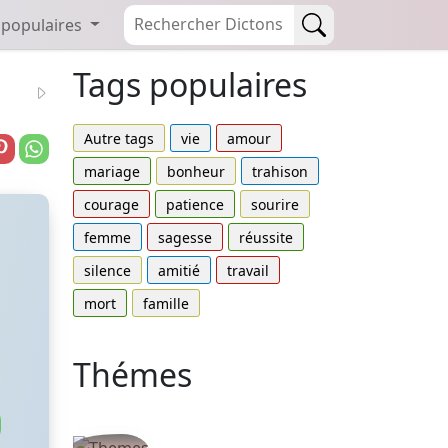
 populaires
Tags populaires
Autre tags
vie
amour
mariage
bonheur
trahison
courage
patience
sourire
femme
sagesse
réussite
silence
amitié
travail
mort
famille
Thémes
Autres