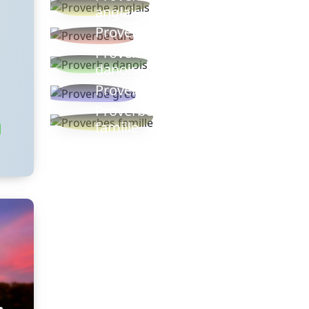
anglais
Proverbe turc
Proverbe
danois
Proverbe grec
Proverbes
famille