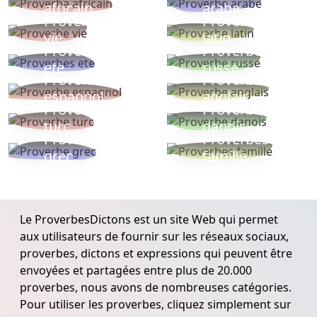
africain
arabe
Proverbe
Proverbe
vie
latin
Proverbes
Proverbe
ete
russe
Proverbe
Proverbe
espagnol
anglais
Proverbe
Proverbe
turc
danois
Proverbe
Proverbes
grec
famille
Le ProverbesDictons est un site Web qui permet
aux utilisateurs de fournir sur les réseaux sociaux,
proverbes, dictons et expressions qui peuvent être
envoyées et partagées entre plus de 20.000
proverbes, nous avons de nombreuses catégories.
Pour utiliser les proverbes, cliquez simplement sur