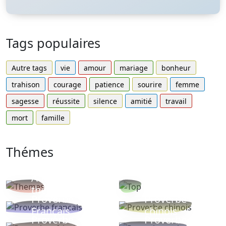
Tags populaires
Autre tags
vie
amour
mariage
bonheur
trahison
courage
patience
sourire
femme
sagesse
réussite
silence
amitié
travail
mort
famille
Thémes
Autres
Proverbes
thèmes
populaires
Proverbe
Proverbe
Français
chinois
Proverbe
Proverbe