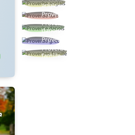
anglais
Proverbe turc
Proverbe
danois
Proverbe grec
Proverbes
famille