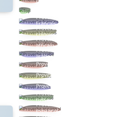
thèmes
Proverbes
populaires
Proverbe
Français
Proverbe
chinois
Proverbe
africain
Proverbe
arabe
Proverbe vie
Proverbe latin
Proverbes ete
Proverbe
russe
Proverbe
espagnol
Proverbe