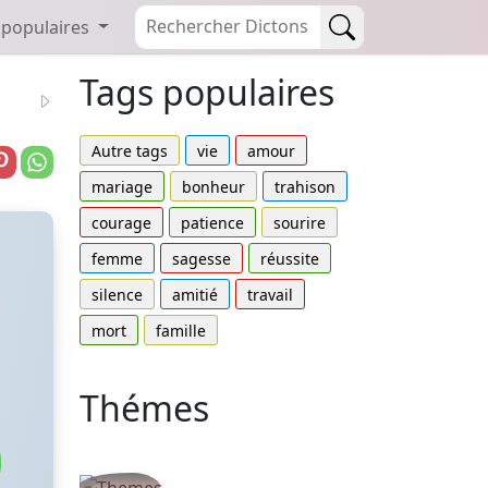
 populaires
Tags populaires
Autre tags
vie
amour
mariage
bonheur
trahison
courage
patience
sourire
femme
sagesse
réussite
silence
amitié
travail
mort
famille
Thémes
Autres