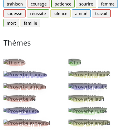
trahison
courage
patience
sourire
femme
sagesse
réussite
silence
amitié
travail
mort
famille
Thémes
Autres
Proverbes
thèmes
populaires
Proverbe
Proverbe
Français
chinois
Proverbe
Proverbe
africain
arabe
Proverbe
Proverbe
vie
latin
Proverbes
Proverbe
ete
russe
Proverbe
Proverbe
espagnol
anglais