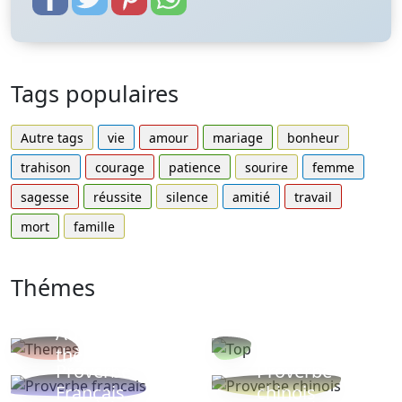
Tags populaires
Autre tags
vie
amour
mariage
bonheur
trahison
courage
patience
sourire
femme
sagesse
réussite
silence
amitié
travail
mort
famille
Thémes
Autres
Proverbes
thèmes
populaires
Proverbe
Proverbe
Français
chinois