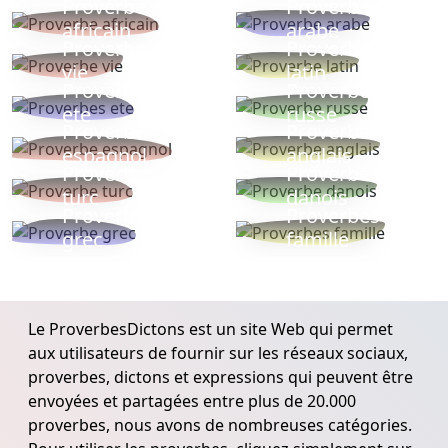
Proverbe
Proverbe
africain
arabe
Proverbe
Proverbe
vie
latin
Proverbes
Proverbe
ete
russe
Proverbe
Proverbe
espagnol
anglais
Proverbe
Proverbe
turc
danois
Proverbe
Proverbes
grec
famille
Le ProverbesDictons est un site Web qui permet
aux utilisateurs de fournir sur les réseaux sociaux,
proverbes, dictons et expressions qui peuvent être
envoyées et partagées entre plus de 20.000
proverbes, nous avons de nombreuses catégories.