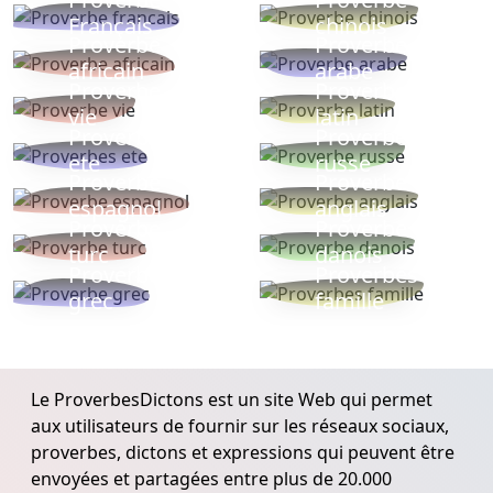
Français
chinois
Proverbe
Proverbe
africain
arabe
Proverbe
Proverbe
vie
latin
Proverbes
Proverbe
ete
russe
Proverbe
Proverbe
espagnol
anglais
Proverbe
Proverbe
turc
danois
Proverbe
Proverbes
grec
famille
Le ProverbesDictons est un site Web qui permet
aux utilisateurs de fournir sur les réseaux sociaux,
proverbes, dictons et expressions qui peuvent être
envoyées et partagées entre plus de 20.000