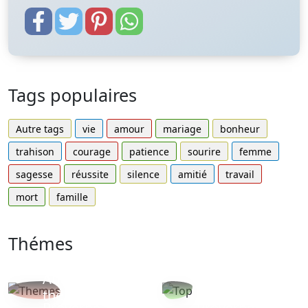
Tags populaires
Autre tags
vie
amour
mariage
bonheur
trahison
courage
patience
sourire
femme
sagesse
réussite
silence
amitié
travail
mort
famille
Thémes
Autres
Proverbes
thèmes
populaires
Proverbe
Proverbe