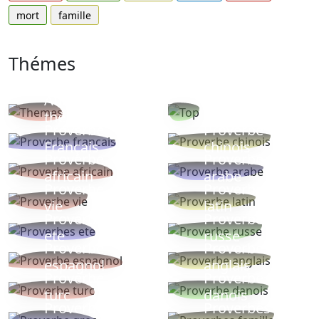
mort
famille
Thémes
Autres
Proverbes
thèmes
populaires
Proverbe
Proverbe
Français
chinois
Proverbe
Proverbe
africain
arabe
Proverbe
Proverbe
vie
latin
Proverbes
Proverbe
ete
russe
Proverbe
Proverbe
espagnol
anglais
Proverbe
Proverbe
turc
danois
Proverbe
Proverbes