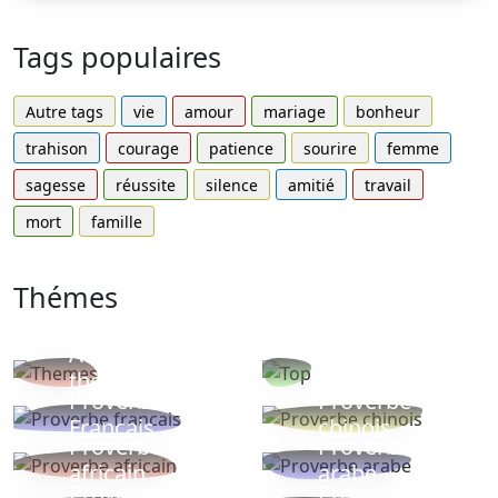
Tags populaires
Autre tags
vie
amour
mariage
bonheur
trahison
courage
patience
sourire
femme
sagesse
réussite
silence
amitié
travail
mort
famille
Thémes
Autres
Proverbes
thèmes
populaires
Proverbe
Proverbe
Français
chinois
Proverbe
Proverbe
africain
arabe
Proverbe
Proverbe