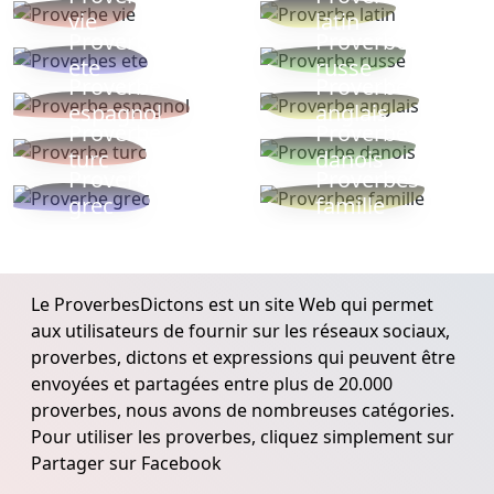
vie
latin
Proverbes
Proverbe
ete
russe
Proverbe
Proverbe
espagnol
anglais
Proverbe
Proverbe
turc
danois
Proverbe
Proverbes
grec
famille
Le ProverbesDictons est un site Web qui permet
aux utilisateurs de fournir sur les réseaux sociaux,
proverbes, dictons et expressions qui peuvent être
envoyées et partagées entre plus de 20.000
proverbes, nous avons de nombreuses catégories.
Pour utiliser les proverbes, cliquez simplement sur
Partager sur Facebook