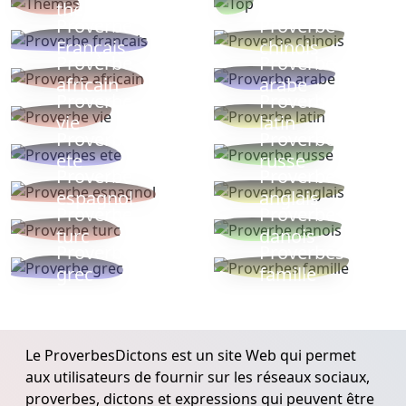
thèmes
populaires
Proverbe
Proverbe
Français
chinois
Proverbe
Proverbe
africain
arabe
Proverbe
Proverbe
vie
latin
Proverbes
Proverbe
ete
russe
Proverbe
Proverbe
espagnol
anglais
Proverbe
Proverbe
turc
danois
Proverbe
Proverbes
grec
famille
Le ProverbesDictons est un site Web qui permet
aux utilisateurs de fournir sur les réseaux sociaux,
proverbes, dictons et expressions qui peuvent être