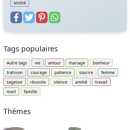
amitié
Tags populaires
Autre tags
vie
amour
mariage
bonheur
trahison
courage
patience
sourire
femme
sagesse
réussite
silence
amitié
travail
mort
famille
Thémes
Autres
Proverbes