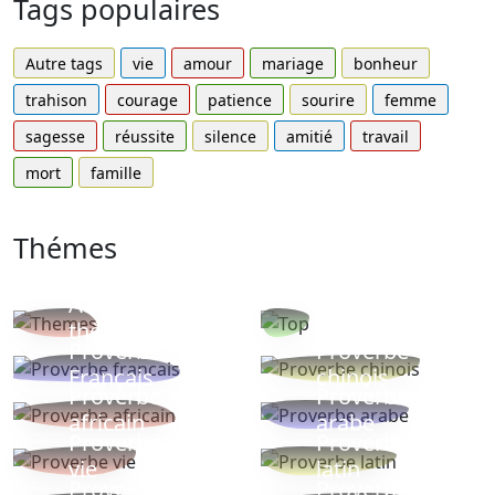
Tags populaires
Autre tags
vie
amour
mariage
bonheur
trahison
courage
patience
sourire
femme
sagesse
réussite
silence
amitié
travail
mort
famille
Thémes
Autres
Proverbes
thèmes
populaires
Proverbe
Proverbe
Français
chinois
Proverbe
Proverbe
africain
arabe
Proverbe
Proverbe
vie
latin
Proverbes
Proverbe