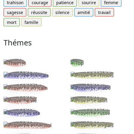
trahison
courage
patience
sourire
femme
sagesse
réussite
silence
amitié
travail
mort
famille
Thémes
Autres
Proverbes
thèmes
populaires
Proverbe
Proverbe
Français
chinois
Proverbe
Proverbe
africain
arabe
Proverbe
Proverbe
vie
latin
Proverbes
Proverbe
ete
russe
Proverbe
Proverbe
espagnol
anglais
Proverbe
Proverbe