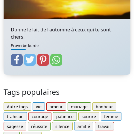
Donne le lait de l'automne à ceux qui te sont
chers.
Proverbe kurde
Tags populaires
Autre tags
vie
amour
mariage
bonheur
trahison
courage
patience
sourire
femme
sagesse
réussite
silence
amitié
travail