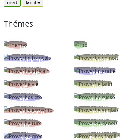
mort
famille
Thémes
Autres
Proverbes
thèmes
populaires
Proverbe
Proverbe
Français
chinois
Proverbe
Proverbe
africain
arabe
Proverbe
Proverbe
vie
latin
Proverbes
Proverbe
ete
russe
Proverbe
Proverbe
espagnol
anglais
Proverbe
Proverbe
turc
danois
Proverbe
Proverbes
grec
famille