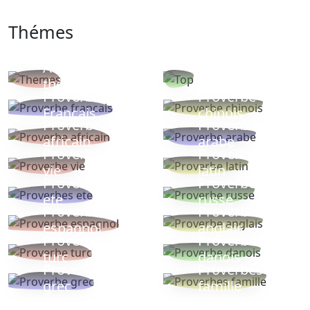
Thémes
Autres
Proverbes
thèmes
populaires
Proverbe
Proverbe
Français
chinois
Proverbe
Proverbe
africain
arabe
Proverbe
Proverbe
vie
latin
Proverbes
Proverbe
ete
russe
Proverbe
Proverbe
espagnol
anglais
Proverbe
Proverbe
turc
danois
Proverbe
Proverbes
grec
famille