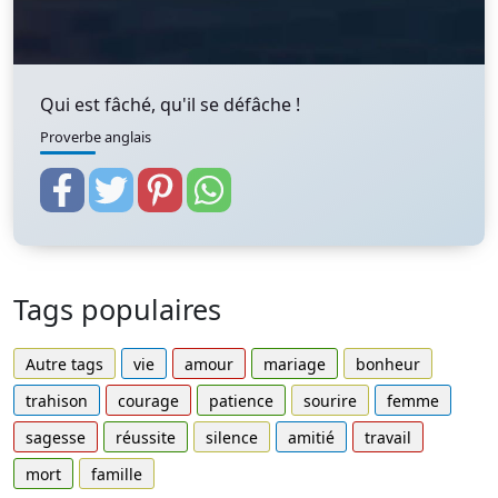
Qui est fâché, qu'il se défâche !
Proverbe anglais
Tags populaires
Autre tags
vie
amour
mariage
bonheur
trahison
courage
patience
sourire
femme
sagesse
réussite
silence
amitié
travail
mort
famille