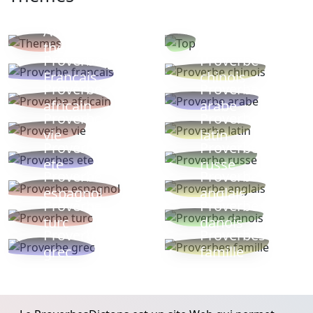
Autres
Proverbes
thèmes
populaires
Proverbe
Proverbe
Français
chinois
Proverbe
Proverbe
africain
arabe
Proverbe
Proverbe
vie
latin
Proverbes
Proverbe
ete
russe
Proverbe
Proverbe
espagnol
anglais
Proverbe
Proverbe
turc
danois
Proverbe
Proverbes
grec
famille