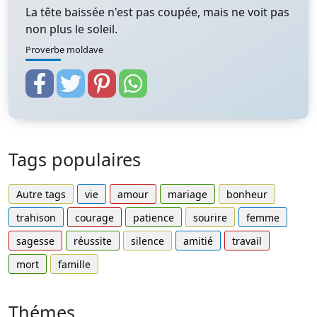
La tête baissée n'est pas coupée, mais ne voit pas
non plus le soleil.
Proverbe moldave
Tags populaires
Autre tags
vie
amour
mariage
bonheur
trahison
courage
patience
sourire
femme
sagesse
réussite
silence
amitié
travail
mort
famille
Thémes