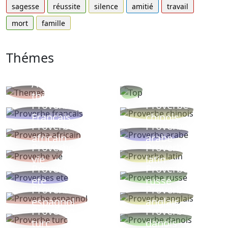
sagesse
réussite
silence
amitié
travail
mort
famille
Thémes
Autres
Proverbes
thèmes
populaires
Proverbe
Proverbe
Français
chinois
Proverbe
Proverbe
africain
arabe
Proverbe
Proverbe
vie
latin
Proverbes
Proverbe
ete
russe
Proverbe
Proverbe
espagnol
anglais
Proverbe
Proverbe
turc
danois