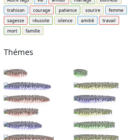
trahison
courage
patience
sourire
femme
sagesse
réussite
silence
amitié
travail
mort
famille
Thémes
Autres
Proverbes
thèmes
populaires
Proverbe
Proverbe
Français
chinois
Proverbe
Proverbe
africain
arabe
Proverbe
Proverbe
vie
latin
Proverbes
Proverbe
ete
russe
Proverbe
Proverbe