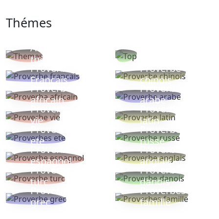
Thémes
Autres
Proverbes
thèmes
populaires
Proverbe
Proverbe
Français
chinois
Proverbe
Proverbe
africain
arabe
Proverbe
Proverbe
vie
latin
Proverbes
Proverbe
ete
russe
Proverbe
Proverbe
espagnol
anglais
Proverbe
Proverbe
turc
danois
Proverbe
Proverbes
grec
famille