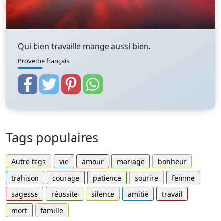
Qui bien travaille mange aussi bien.
Proverbe français
Tags populaires
Autre tags
vie
amour
mariage
bonheur
trahison
courage
patience
sourire
femme
sagesse
réussite
silence
amitié
travail
mort
famille