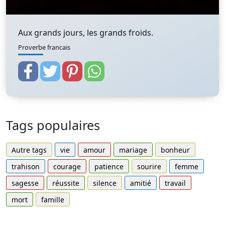
Aux grands jours, les grands froids.
Proverbe francais
Tags populaires
Autre tags
vie
amour
mariage
bonheur
trahison
courage
patience
sourire
femme
sagesse
réussite
silence
amitié
travail
mort
famille