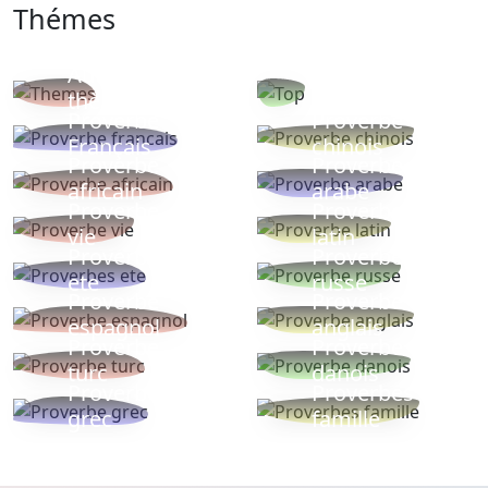
Thémes
Autres
Proverbes
thèmes
populaires
Proverbe
Proverbe
Français
chinois
Proverbe
Proverbe
africain
arabe
Proverbe
Proverbe
vie
latin
Proverbes
Proverbe
ete
russe
Proverbe
Proverbe
espagnol
anglais
Proverbe
Proverbe
turc
danois
Proverbe
Proverbes
grec
famille