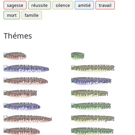
sagesse
réussite
silence
amitié
travail
mort
famille
Thémes
Autres
Proverbes
thèmes
populaires
Proverbe
Proverbe
Français
chinois
Proverbe
Proverbe
africain
arabe
Proverbe
Proverbe
vie
latin
Proverbes
Proverbe
ete
russe
Proverbe
Proverbe
espagnol
anglais
Proverbe
Proverbe
turc
danois