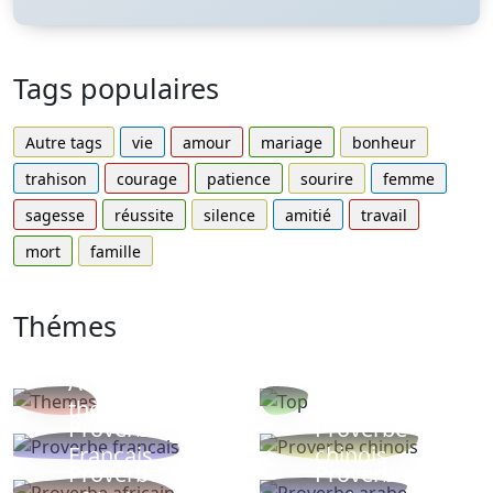
Tags populaires
Autre tags
vie
amour
mariage
bonheur
trahison
courage
patience
sourire
femme
sagesse
réussite
silence
amitié
travail
mort
famille
Thémes
Autres
Proverbes
thèmes
populaires
Proverbe
Proverbe
Français
chinois
Proverbe
Proverbe