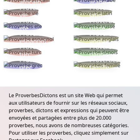
africain
arabe
Proverbe
Proverbe
vie
latin
Proverbes
Proverbe
ete
russe
Proverbe
Proverbe
espagnol
anglais
Proverbe
Proverbe
turc
danois
Proverbe
Proverbes
grec
famille
Le ProverbesDictons est un site Web qui permet
aux utilisateurs de fournir sur les réseaux sociaux,
proverbes, dictons et expressions qui peuvent être
envoyées et partagées entre plus de 20.000
proverbes, nous avons de nombreuses catégories.
Pour utiliser les proverbes, cliquez simplement sur