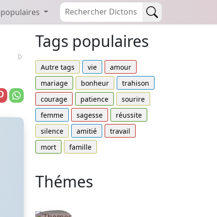
 populaires
Tags populaires
Autre tags
vie
amour
mariage
bonheur
trahison
courage
patience
sourire
femme
sagesse
réussite
silence
amitié
travail
mort
famille
Thémes
Autres