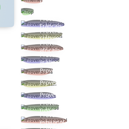
thèmes
Proverbes
populaires
Proverbe
Français
Proverbe
chinois
Proverbe
africain
Proverbe
arabe
Proverbe vie
Proverbe latin
Proverbes ete
Proverbe
russe
Proverbe
espagnol
Proverbe