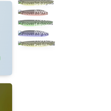
anglais
Proverbe turc
Proverbe
danois
Proverbe grec
Proverbes
famille