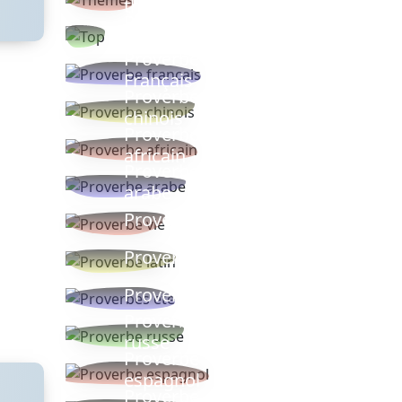
thèmes
Proverbes
populaires
Proverbe
Français
Proverbe
chinois
Proverbe
africain
Proverbe
arabe
Proverbe vie
Proverbe latin
Proverbes ete
Proverbe
russe
Proverbe
espagnol
Proverbe