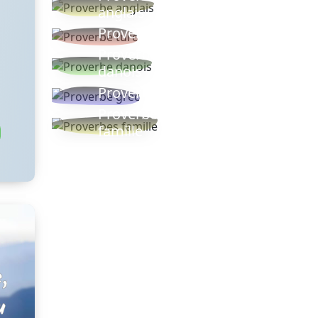
anglais
Proverbe turc
Proverbe
danois
Proverbe grec
Proverbes
famille