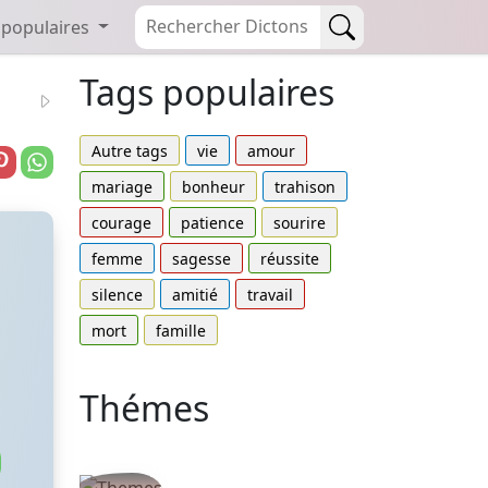
 populaires
Tags populaires
Autre tags
vie
amour
mariage
bonheur
trahison
courage
patience
sourire
femme
sagesse
réussite
silence
amitié
travail
mort
famille
Thémes
Autres