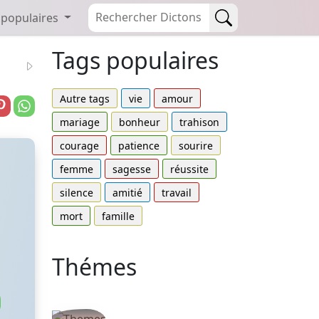
 populaires
Tags populaires
Autre tags
vie
amour
mariage
bonheur
trahison
courage
patience
sourire
femme
sagesse
réussite
silence
amitié
travail
mort
famille
Thémes
Autres