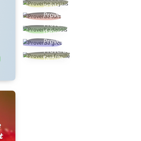
anglais
Proverbe turc
Proverbe
danois
Proverbe grec
Proverbes
famille