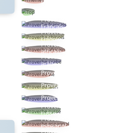
thèmes
Proverbes
populaires
Proverbe
Français
Proverbe
chinois
Proverbe
africain
Proverbe
arabe
Proverbe vie
Proverbe latin
Proverbes ete
Proverbe
russe
Proverbe
espagnol
Proverbe