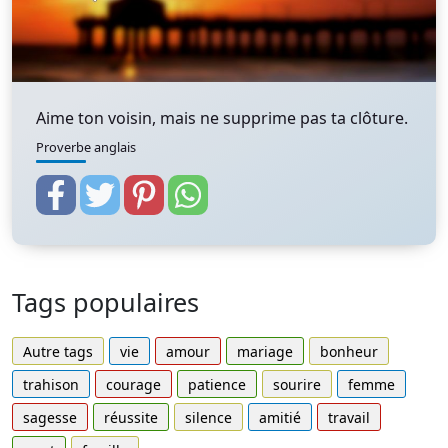
Aime ton voisin, mais ne supprime pas ta clôture.
Proverbe anglais
Tags populaires
Autre tags
vie
amour
mariage
bonheur
trahison
courage
patience
sourire
femme
sagesse
réussite
silence
amitié
travail