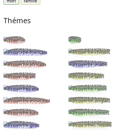
mort
famille
Thémes
Autres
Proverbes
thèmes
populaires
Proverbe
Proverbe
Français
chinois
Proverbe
Proverbe
africain
arabe
Proverbe
Proverbe
vie
latin
Proverbes
Proverbe
ete
russe
Proverbe
Proverbe
espagnol
anglais
Proverbe
Proverbe
turc
danois
Proverbe
Proverbes
grec
famille