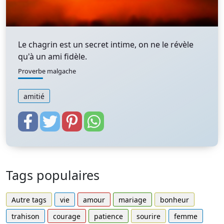
Le chagrin est un secret intime, on ne le révèle
qu'à un ami fidèle.
Proverbe malgache
amitié
Tags populaires
Autre tags
vie
amour
mariage
bonheur
trahison
courage
patience
sourire
femme