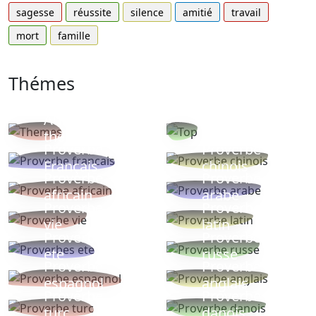
sagesse
réussite
silence
amitié
travail
mort
famille
Thémes
Autres
Proverbes
thèmes
populaires
Proverbe
Proverbe
Français
chinois
Proverbe
Proverbe
africain
arabe
Proverbe
Proverbe
vie
latin
Proverbes
Proverbe
ete
russe
Proverbe
Proverbe
espagnol
anglais
Proverbe
Proverbe
turc
danois