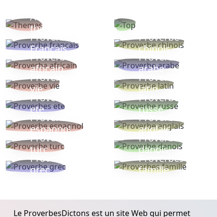
Autres
Proverbes
thèmes
populaires
Proverbe
Proverbe
Français
chinois
Proverbe
Proverbe
africain
arabe
Proverbe
Proverbe
vie
latin
Proverbes
Proverbe
ete
russe
Proverbe
Proverbe
espagnol
anglais
Proverbe
Proverbe
turc
danois
Proverbe
Proverbes
grec
famille
Le ProverbesDictons est un site Web qui permet