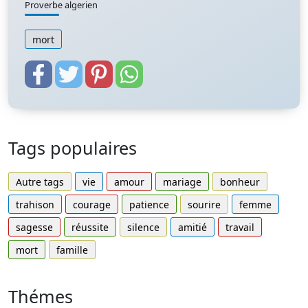
Proverbe algerien
mort
Tags populaires
Autre tags
vie
amour
mariage
bonheur
trahison
courage
patience
sourire
femme
sagesse
réussite
silence
amitié
travail
mort
famille
Thémes