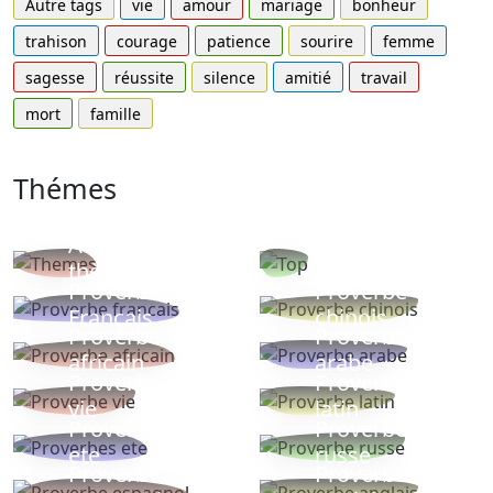
Autre tags
vie
amour
mariage
bonheur
trahison
courage
patience
sourire
femme
sagesse
réussite
silence
amitié
travail
mort
famille
Thémes
Autres
Proverbes
thèmes
populaires
Proverbe
Proverbe
Français
chinois
Proverbe
Proverbe
africain
arabe
Proverbe
Proverbe
vie
latin
Proverbes
Proverbe
ete
russe
Proverbe
Proverbe