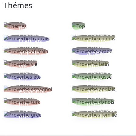
Thémes
Autres
Proverbes
thèmes
populaires
Proverbe
Proverbe
Français
chinois
Proverbe
Proverbe
africain
arabe
Proverbe
Proverbe
vie
latin
Proverbes
Proverbe
ete
russe
Proverbe
Proverbe
espagnol
anglais
Proverbe
Proverbe
turc
danois
Proverbe
Proverbes
grec
famille