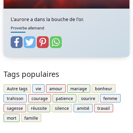
L'aurore a dans la bouche de l'or.
Proverbe allemand
Tags populaires
Autre tags
vie
amour
mariage
bonheur
trahison
courage
patience
sourire
femme
sagesse
réussite
silence
amitié
travail
mort
famille